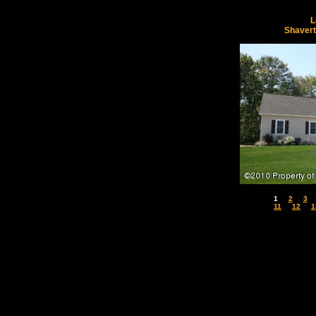
L
Shaver
1
2
3
11
12
1