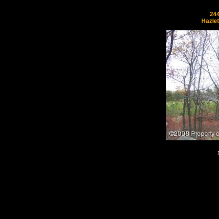
244
Hazle