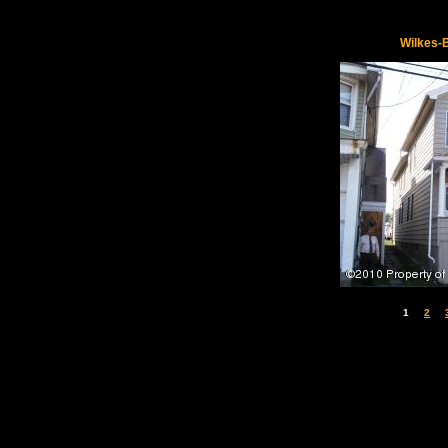
Wilkes-
1
2