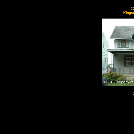
2
Kings